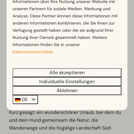
Informationen über Ihre Nutzung unserer Website mit
kleinen Fluss Kleine Geul, in der Nähe der
unseren Partnern für soziale Medien, Werbung und
Geulhemermolen, abkühlen.
Analyse. Diese Partner können diese Informationen mit
anderen Informationen kombinieren, die Sie ihnen zur
Gut zu wissen:
Verfügung gestellt haben oder die sie aufgrund Ihrer
Nutzung ihrer Dienste gesammelt haben. Weitere
Hunde sind auf dem Campingplatz und in
Informationen finden Sie in unserer
ausgewählten Unterkünften erlaubt
Datenschutzrichtlinie
.
Im Park gilt eine Leinenpflicht
Außerhalb des Parks gibt es viele
Wandermöglichkeiten
Alle akzeptieren
Auf dem Campingplatz ist eine Hundedusche
Individuelle Einstellungen
vorhanden
Ablehnen
Wanderwege und Tipps sind an der Rezeption
DE
erhältlich
Kurz gesagt: ein wunderschöner Urlaub, bei dem du
und dein Hund gemeinsam die Natur, die
Wanderwege und die hügelige Landschaft Süd-