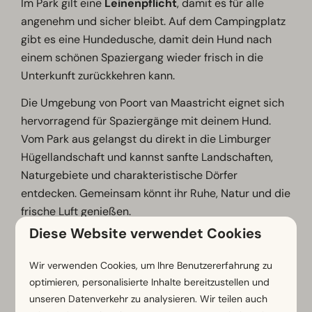
Im Park gilt eine
Leinenpflicht
, damit es für alle
angenehm und sicher bleibt. Auf dem Campingplatz
gibt es eine Hundedusche, damit dein Hund nach
einem schönen Spaziergang wieder frisch in die
Unterkunft zurückkehren kann.
Die Umgebung von Poort van Maastricht eignet sich
hervorragend für Spaziergänge mit deinem Hund.
Vom Park aus gelangst du direkt in die Limburger
Hügellandschaft und kannst sanfte Landschaften,
Naturgebiete und charakteristische Dörfer
entdecken. Gemeinsam könnt ihr Ruhe, Natur und die
frische Luft genießen.
Diese Website verwendet Cookies
Auch außerhalb des Parks gibt es viele
Möglichkeiten, die Umgebung mit deinem Hund zu
Wir verwenden Cookies, um Ihre Benutzererfahrung zu
erkunden. Frage an der Rezeption nach den
optimieren, personalisierte Inhalte bereitzustellen und
schönsten Wanderwegen und Tipps für Ausflüge. An
unseren Datenverkehr zu analysieren. Wir teilen auch
warmen Tagen kann dein Hund sich außerdem im