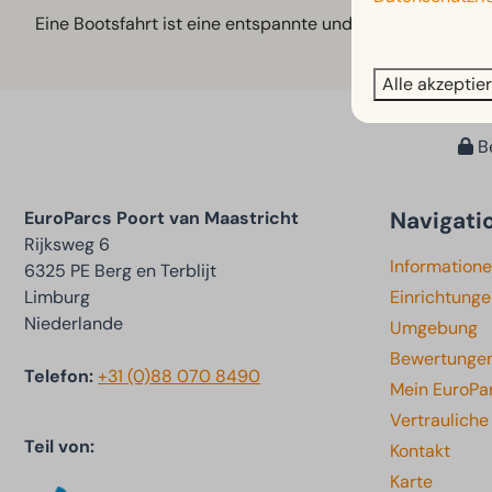
Eine Bootsfahrt ist eine entspannte und einzigartige Mög
Alle akzeptie
Be
Navigati
EuroParcs Poort van Maastricht
Rijksweg 6
Information
6325 PE Berg en Terblijt
Limburg
Einrichtung
Niederlande
Umgebung
Bewertunge
Telefon:
+31 (0)88 070 8490
Mein EuroPa
Vertraulich
Teil von:
Kontakt
Karte