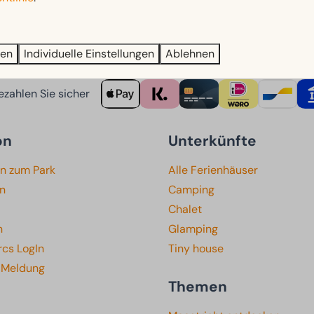
lichkeit, Maastricht kennenzulernen.
ren
Individuelle Einstellungen
Ablehnen
zahlen Sie sicher
on
Unterkünfte
en zum Park
Alle Ferienhäuser
en
Camping
Chalet
n
Glamping
rcs LogIn
Tiny house
e Meldung
Themen