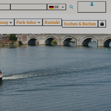
Parcs
Alle Parks entdecken
DE
Mein EuroParcs
bung
Park-Infos
Kontakt
Suchen & Buchen