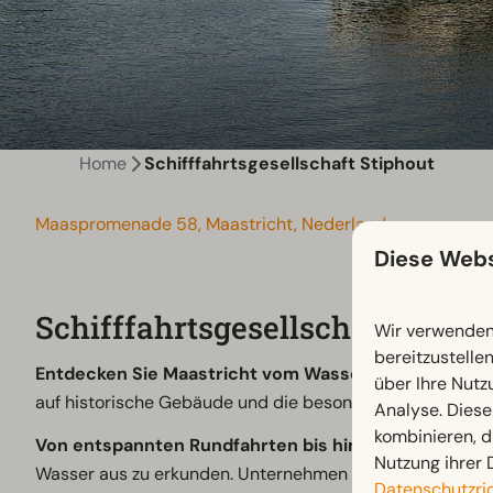
Home
Schifffahrtsgesellschaft Stiphout
Maaspromenade 58, Maastricht, Nederland
Diese Webs
Schifffahrtsgesellschaft Stiph
Wir verwenden 
bereitzustelle
Entdecken Sie Maastricht vom Wasser aus.
Gehen Sie 
über Ihre Nutz
auf historische Gebäude und die besondere Atmosphäre
Analyse. Diese
kombinieren, d
Von entspannten Rundfahrten bis hin zu kulinarisch
Nutzung ihrer 
Wasser aus zu erkunden. Unternehmen Sie eine Rundfahrt
Datenschutzric