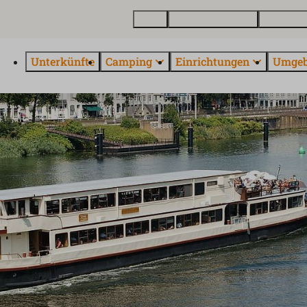
Karte
Ferienhaus kaufen
Über Euro
Unterkünfte
Camping
Einrichtungen
Umge