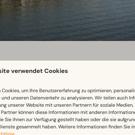
ite verwendet Cookies
out
Cookies, um Ihre Benutzererfahrung zu optimieren, personalis
n und unseren Datenverkehr zu analysieren. Wir teilen auch I
an Bord und erleben Sie die limburgische Hauptstadt aus ein
ung unserer Website mit unseren Partnern für soziale Medien
 entlang der Maas.
 Partner können diese Informationen mit anderen Information
ie Sie ihnen zur Verfügung gestellt haben oder die sie aufgrun
en Bootsfahrten.
Bei Rederij Stiphout haben Sie verschiede
Dienste gesammelt haben. Weitere Informationen finden Sie i
, mieten Sie ein Boot oder genießen Sie eine gemütliche Dinn
htlinie
.