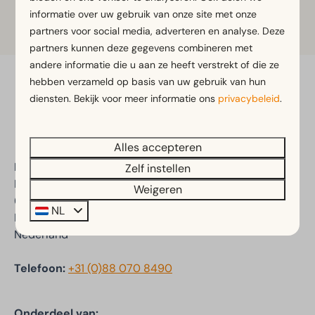
nieuwsgierig, TEFAF is een feest voor iedereen die
informatie over uw gebruik van onze site met onze
van kunst houdt!
partners voor social media, adverteren en analyse. Deze
partners kunnen deze gegevens combineren met
andere informatie die u aan ze heeft verstrekt of die ze
hebben verzameld op basis van uw gebruik van hun
Veilig betalen
diensten. Bekijk voor meer informatie ons
privacybeleid
.
Alles accepteren
EuroParcs Poort van Maastricht
Zelf instellen
Rijksweg 6
Weigeren
6325 PE Berg en Terblijt
NL
Limburg
Nederland
Telefoon:
+31 (0)88 070 8490
Onderdeel van: