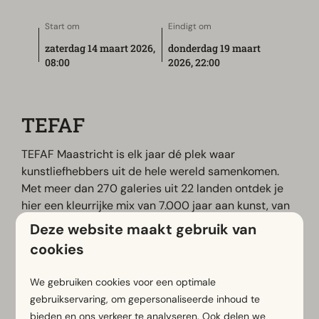
Start om
Eindigt om
zaterdag 14 maart 2026,
donderdag 19 maart
08:00
2026, 22:00
TEFAF
TEFAF Maastricht is elk jaar dé plek waar
kunstliefhebbers uit de hele wereld samenkomen.
Met meer dan 270 galeries uit 22 landen ontdek je
hier een kleurrijke mix van 7.000 jaar aan kunst, van
oude meesterwerken tot moderne pareltjes. Je kunt
Deze website maakt gebruik van
genieten van prachtige schilderijen, bijzondere
cookies
antiek, mooie foto’s, juwelen en design. Er zijn ook
speciale zones waar nieuw talent en verrassende
We gebruiken cookies voor een optimale
thema’s worden uitgelicht. Of je nu een
gebruikservaring, om gepersonaliseerde inhoud te
doorgewinterde verzamelaar bent of gewoon
bieden en ons verkeer te analyseren. Ook delen we