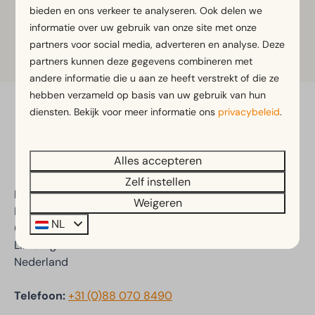
bieden en ons verkeer te analyseren. Ook delen we
informatie over uw gebruik van onze site met onze
Self service park shop
partners voor social media, adverteren en analyse. Deze
partners kunnen deze gegevens combineren met
andere informatie die u aan ze heeft verstrekt of die ze
hebben verzameld op basis van uw gebruik van hun
diensten. Bekijk voor meer informatie ons
privacybeleid
.
Veilig betalen
Alles accepteren
Zelf instellen
EuroParcs Poort van Maastricht
Weigeren
Rijksweg 6
NL
6325 PE Berg en Terblijt
Limburg
Nederland
Telefoon:
+31 (0)88 070 8490