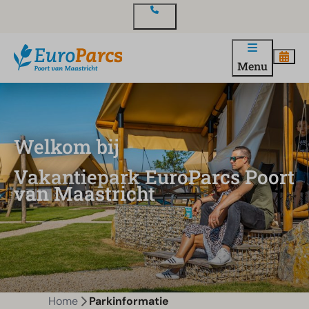
Contact
Menu
Welkom bij
Vakantiepark EuroParcs Poort
van Maastricht
Home
Parkinformatie