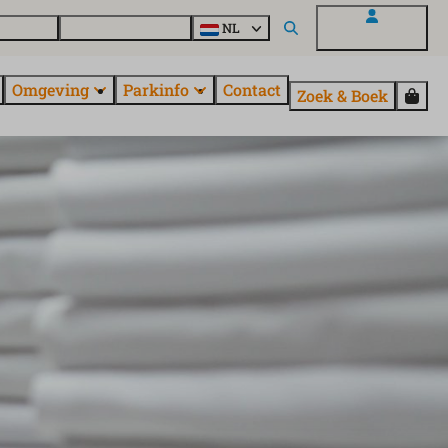
uroParcs
Ontdek alle parken
NL
Mijn EuroParcs
Omgeving
Parkinfo
Contact
Zoek & Boek