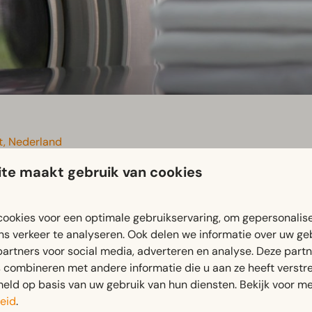
jt, Nederland
te maakt gebruik van cookies
ookies voor een optimale gebruikservaring, om gepersonalis
ns verkeer te analyseren. Ook delen we informatie over uw ge
Op EuroParcs Poort van Maastricht kun je 24 uur per dag gebr
partners voor social media, adverteren en analyse. Deze part
combineren met andere informatie die u aan ze heeft verstrek
 vergoeding kun je gebruikmaken van de wasfaciliteiten. Beta
ld op basis van uw gebruik van hun diensten. Bekijk voor me
eid
.