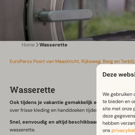
Home
Wasserette
EuroParcs Poort van Maastricht, Rijksweg, Berg en Terbli
Deze websi
Wasserette
We gebruiken c
te bieden en o
Ook tijdens je vakantie gemakkelijk een was draaien.
site met onze 
over frisse kleding en handdoeken tijdens je verblijf.
deze gegevens 
Snel, eenvoudig en altijd beschikbaar.
Tegen een kleine
hebben verzame
wasserette.
ons
privacybel