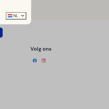
NL
Volg ons