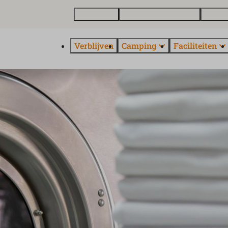
Plattegrond
Vakantiewoning kopen
Over E
Verblijven
Camping
Faciliteiten