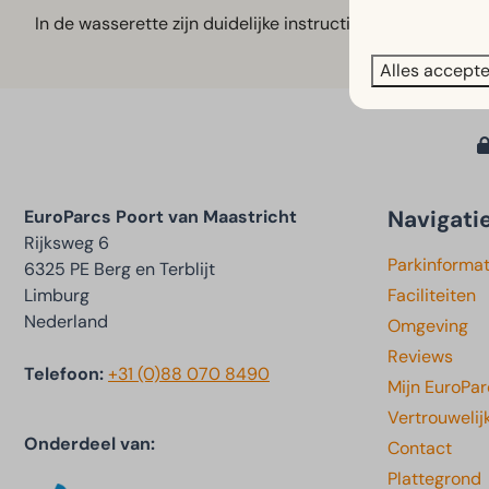
In de wasserette zijn duidelijke instructies aanwezig voo
Alles accept
Navigati
EuroParcs Poort van Maastricht
Rijksweg 6
Parkinformat
6325 PE Berg en Terblijt
Limburg
Faciliteiten
Nederland
Omgeving
Reviews
Telefoon:
+31 (0)88 070 8490
Mijn EuroPar
Vertrouwelij
Onderdeel van:
Contact
Plattegrond