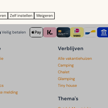
r het gebruik van de apparatuur.
eren
Zelf instellen
Weigeren
Veilig betalen
e
Verblijven
ie
Alle vakantiehuizen
Camping
Chalet
Glamping
cs
Tiny house
ke melding
Thema's