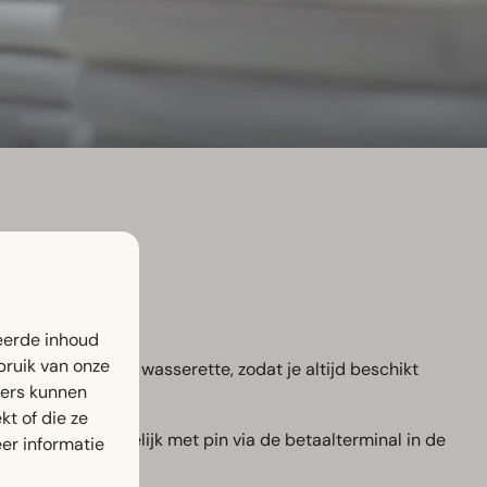
eerde inhoud
bruik van onze
uikmaken van de wasserette, zodat je altijd beschikt
ners kunnen
t of die ze
len gaat gemakkelijk met pin via de betaalterminal in de
er informatie