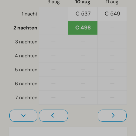
9 aug
10 aug
11 aug
Nabij speeltuin
—
€ 537
€ 549
1 nacht
Vrijstaand
—
€ 498
—
2 nachten
Slaapkamer
—
—
—
3 nachten
Eenpersoonsbed(den): 2
Eenpersoonsdekbedden en kussens
—
—
—
4 nachten
Slaapkamer(s) beneden: 3
Stapelbed(den): 1
—
—
—
5 nachten
Tweepersoonsbed(den): 1
—
—
—
6 nachten
Toegankelijkheid
—
—
—
7 nachten
Gelijkvloers
Traptrede(n) naar accommodatie
Woonkamer
Televisie