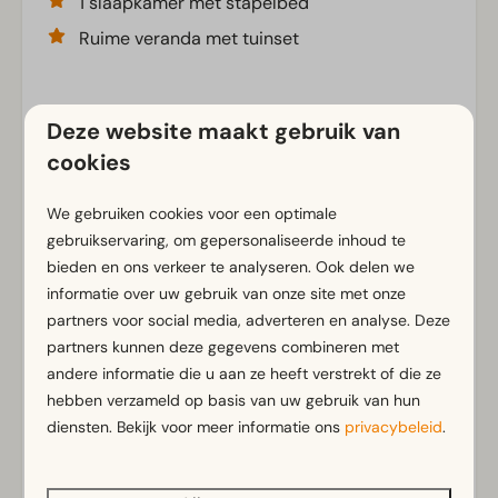
1 slaapkamer met stapelbed
Ruime veranda met tuinset
Deze website maakt gebruik van
Voorzieningen
cookies
Algemeen
We gebruiken cookies voor een optimale
Rookvrij
gebruikservaring, om gepersonaliseerde inhoud te
Airco
bieden en ons verkeer te analyseren. Ook delen we
Horren
informatie over uw gebruik van onze site met onze
Gratis Wifi
partners voor social media, adverteren en analyse. Deze
Parkeergelegenheid nabij vakantieverblijf
partners kunnen deze gegevens combineren met
andere informatie die u aan ze heeft verstrekt of die ze
Badkamer
hebben verzameld op basis van uw gebruik van hun
Toon meer ↓
diensten. Bekijk voor meer informatie ons
privacybeleid
.
Aparte toiletten: 1
Badkamer(s) beneden: 1
Douche(cabine)