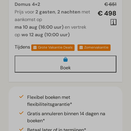
Domus 4+2
€ 651
Prijs voor
2 gasten
,
2 nachten
met
€ 498
aankomst op
ma 10 aug (16:00 uur)
en vertrek
op
wo 12 aug (10:00 uur)
Tijdens
Grote Vakantie Deals
Zomervakantie
Boek
Flexibel boeken met
flexibiliteitsgarantie*
Gratis annuleren binnen 14 dagen na
boeken*
Betaal later of in termijnen*